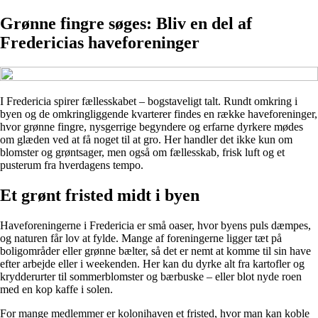
Grønne fingre søges: Bliv en del af
Fredericias haveforeninger
I Fredericia spirer fællesskabet – bogstaveligt talt. Rundt omkring i
byen og de omkringliggende kvarterer findes en række haveforeninger,
hvor grønne fingre, nysgerrige begyndere og erfarne dyrkere mødes
om glæden ved at få noget til at gro. Her handler det ikke kun om
blomster og grøntsager, men også om fællesskab, frisk luft og et
pusterum fra hverdagens tempo.
Et grønt fristed midt i byen
Haveforeningerne i Fredericia er små oaser, hvor byens puls dæmpes,
og naturen får lov at fylde. Mange af foreningerne ligger tæt på
boligområder eller grønne bælter, så det er nemt at komme til sin have
efter arbejde eller i weekenden. Her kan du dyrke alt fra kartofler og
krydderurter til sommerblomster og bærbuske – eller blot nyde roen
med en kop kaffe i solen.
For mange medlemmer er kolonihaven et fristed, hvor man kan koble