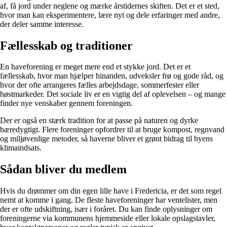
af, få jord under neglene og mærke årstidernes skiften. Det er et sted,
hvor man kan eksperimentere, lære nyt og dele erfaringer med andre,
der deler samme interesse.
Fællesskab og traditioner
En haveforening er meget mere end et stykke jord. Det er et
fællesskab, hvor man hjælper hinanden, udveksler frø og gode råd, og
hvor der ofte arrangeres fælles arbejdsdage, sommerfester eller
høstmarkeder. Det sociale liv er en vigtig del af oplevelsen – og mange
finder nye venskaber gennem foreningen.
Der er også en stærk tradition for at passe på naturen og dyrke
bæredygtigt. Flere foreninger opfordrer til at bruge kompost, regnvand
og miljøvenlige metoder, så haverne bliver et grønt bidrag til byens
klimaindsats.
Sådan bliver du medlem
Hvis du drømmer om din egen lille have i Fredericia, er det som regel
nemt at komme i gang. De fleste haveforeninger har ventelister, men
der er ofte udskiftning, især i foråret. Du kan finde oplysninger om
foreningerne via kommunens hjemmeside eller lokale opslagstavler,