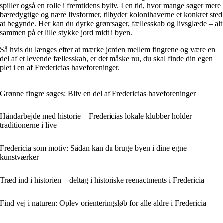
spiller også en rolle i fremtidens byliv. I en tid, hvor mange søger mere
bæredygtige og nære livsformer, tilbyder kolonihaverne et konkret sted
at begynde. Her kan du dyrke grøntsager, fællesskab og livsglæde – alt
sammen på et lille stykke jord midt i byen.
Så hvis du længes efter at mærke jorden mellem fingrene og være en
del af et levende fællesskab, er det måske nu, du skal finde din egen
plet i en af Fredericias haveforeninger.
Grønne fingre søges: Bliv en del af Fredericias haveforeninger
Håndarbejde med historie – Fredericias lokale klubber holder
traditionerne i live
Fredericia som motiv: Sådan kan du bruge byen i dine egne
kunstværker
Træd ind i historien – deltag i historiske reenactments i Fredericia
Find vej i naturen: Oplev orienteringsløb for alle aldre i Fredericia